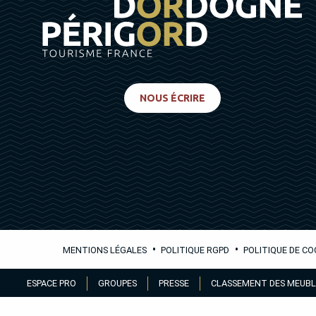
NOUS ÉCRIRE
•
•
MENTIONS LÉGALES
POLITIQUE RGPD
POLITIQUE DE CO
Aller
ESPACE PRO
GROUPES
PRESSE
CLASSEMENT DES MEUBL
au
contenu