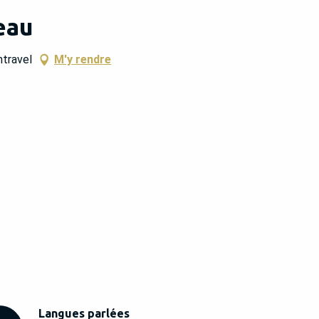
eau
travel
M'y rendre
Langues parlées
Langues parlées