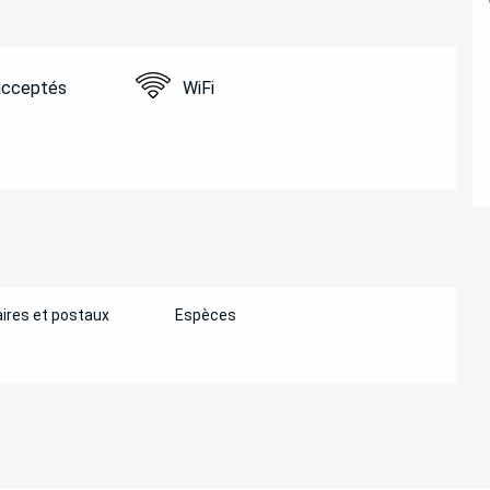
acceptés
WiFi
ires et postaux
Espèces