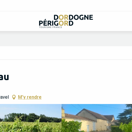
au
avel
M'y rendre