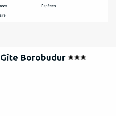
nces
Espèces
aire
 Gîte Borobudur