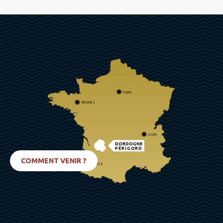
PARIS
RENNES
LYON
DORDOGNE
PÉRIGORD
COMMENT VENIR ?
BIARRITZ