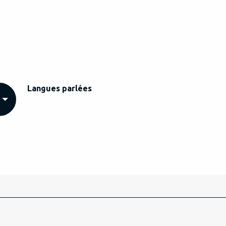
Langues parlées
Langues parlées