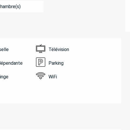
Chambre(s)
selle
Télévision
ndépendante
Parking
linge
WiFi