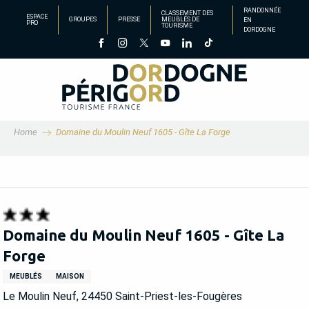
Aller
RANDONNÉE
CLASSEMENT DES
ESPACE
GROUPES
PRESSE
MEUBLÉS DE
EN
au
PRO
TOURISME
DORDOGNE
contenu
principal
Home
Domaine du Moulin Neuf 1605 - Gîte La Forge
Domaine du Moulin Neuf 1605 - Gîte La
Forge
MEUBLÉS
MAISON
Le Moulin Neuf, 24450 Saint-Priest-les-Fougères