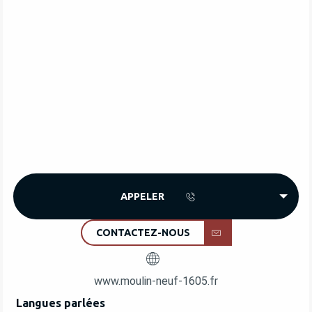
APPELER
CONTACTEZ-NOUS
www.moulin-neuf-1605.fr
Langues parlées
Langues parlées