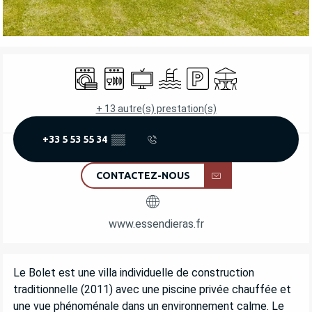
OUVERTURE ET COORDONNÉES
Lave linge
Lave vaisselle
Télévision
Piscine
Parking
Terrasse
+ 13 autre(s) prestation(s)
+33 5 53 55 34
▒▒
CONTACTEZ-NOUS
www.essendieras.fr
DESCRIPTION
Le Bolet est une villa individuelle de construction 
traditionnelle (2011) avec une piscine privée chauffée et 
une vue phénoménale dans un environnement calme. Le 