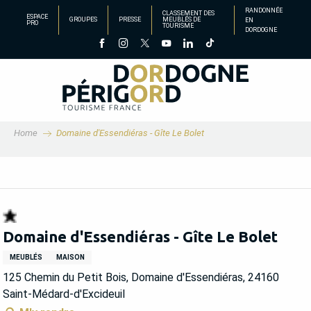
Aller
RANDONNÉE
CLASSEMENT DES
ESPACE
GROUPES
PRESSE
MEUBLÉS DE
EN
au
PRO
TOURISME
DORDOGNE
contenu
principal
Home
Domaine d'Essendiéras - Gîte Le Bolet
Domaine d'Essendiéras - Gîte Le Bolet
MEUBLÉS
MAISON
125 Chemin du Petit Bois, Domaine d'Essendiéras, 24160
Saint-Médard-d'Excideuil