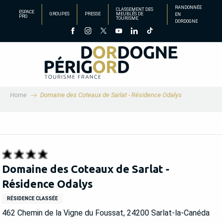
Aller
RANDONNÉE
CLASSEMENT DES
ESPACE
GROUPES
PRESSE
MEUBLÉS DE
EN
au
PRO
TOURISME
DORDOGNE
contenu
principal
Home
Domaine des Coteaux de Sarlat - Résidence Odalys
Domaine des Coteaux de Sarlat -
Résidence Odalys
RÉSIDENCE CLASSÉE
462 Chemin de la Vigne du Foussat, 24200 Sarlat-la-Canéda