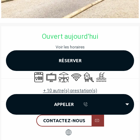
OUVERTURE ET COORDONNÉES
Ouvert aujourd'hui
Voir les horaires
RÉSERVER
Lave vaisselle
Télévision
Terrasse
WiFi
Jeux pour enfants / Espac
Piscine
+ 10 autre(s) prestation(s)
APPELER
CONTACTEZ-NOUS