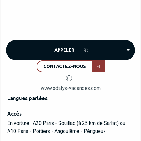
APPELER
CONTACTEZ-NOUS
www.odalys-vacances.com
Langues parlées
Langues parlées
Accès
Accès
En voiture : A20 Paris - Souillac (à 25 km de Sarlat) ou
A10 Paris - Poitiers - Angoulême - Périgueux.