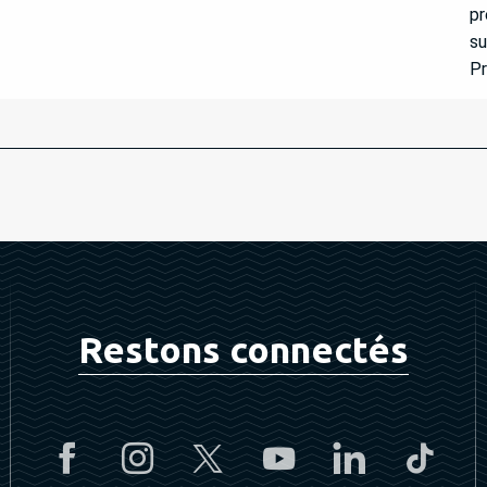
pr
su
Pr
Restons connectés