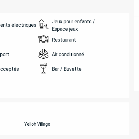
Jeux pour enfants /
ents électriques
Espace jeux
Restaurant
sport
Air conditionné
acceptés
Bar / Buvette
ATIONS
Yelloh Village