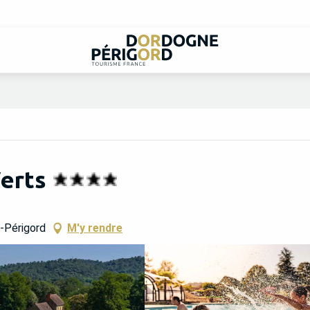
erts
n-Périgord
M'y rendre