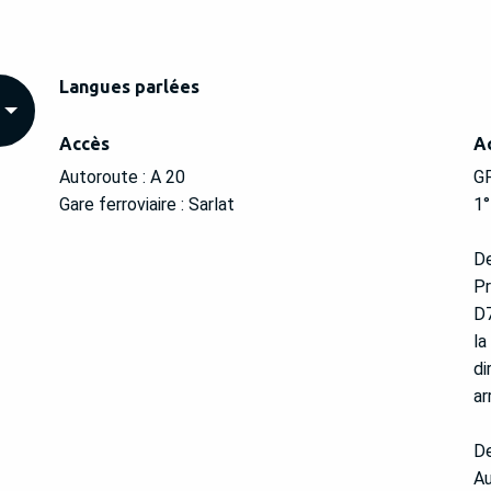
Langues parlées
Langues parlées
Accès
Accès
A
A
Autoroute : A 20
GP
Gare ferroviaire : Sarlat
1°
De
Pr
D7
la
di
ar
De
Au