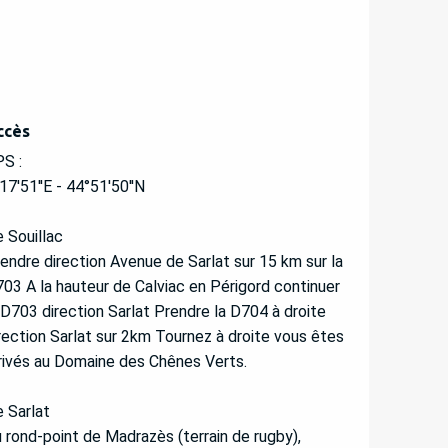
ccès
ccès
S :
17'51''E - 44°51'50''N
 Souillac
endre direction Avenue de Sarlat sur 15 km sur la
03 A la hauteur de Calviac en Périgord continuer
 D703 direction Sarlat Prendre la D704 à droite
rection Sarlat sur 2km Tournez à droite vous êtes
rivés au Domaine des Chênes Verts.
 Sarlat
 rond-point de Madrazès (terrain de rugby),