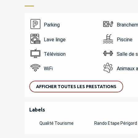
Parking
Branchem
Lave linge
Piscine
Télévision
Salle de 
WiFi
Animaux 
AFFICHER TOUTES LES PRESTATIONS
OFFRES DE PREST
Labels
Labels
Qualité Tourisme
Rando Etape Périgord