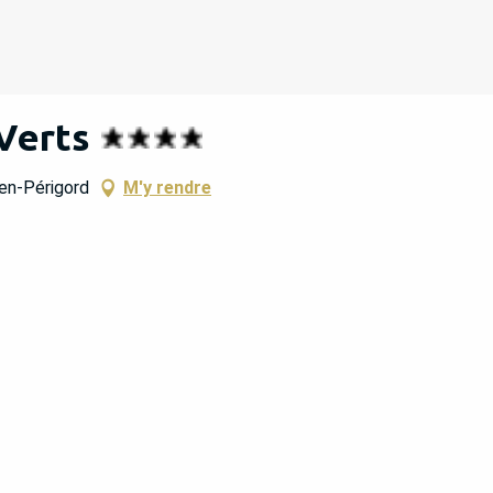
Verts
-en-Périgord
M'y rendre