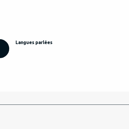
Langues parlées
Langues parlées