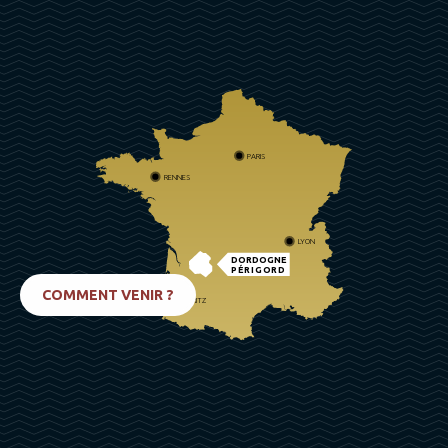
PARIS
RENNES
LYON
DORDOGNE
PÉRIGORD
COMMENT VENIR ?
BIARRITZ