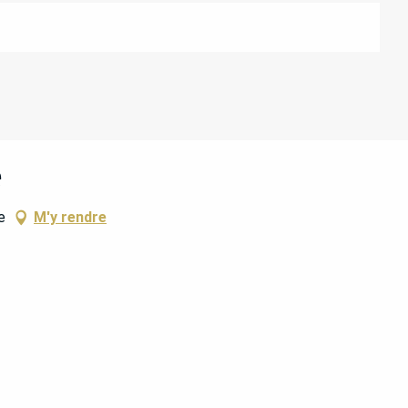
e
e
M'y rendre