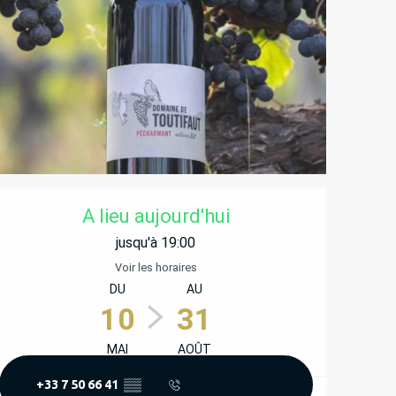
OUVERTURE ET COORD
A lieu aujourd'hui
jusqu'à 19:00
Voir les horaires
DU
AU
10
31
MAI
AOÛT
+33 7 50 66 41
▒▒