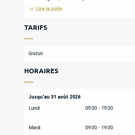
Lire la suite
TARIFS
Gratuit
HORAIRES
Du
Jusqu'au
10 mai 2026
31 août 2026
au
31 août 2026
Lundi
09:00 - 19:00
Mardi
09:00 - 19:00