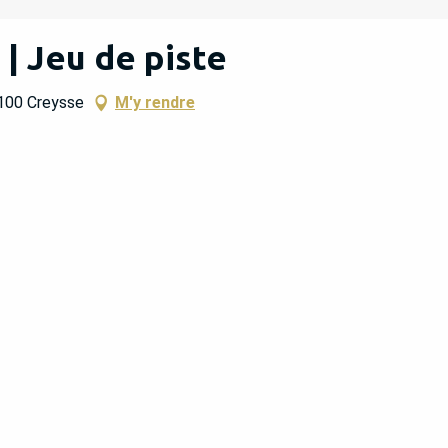
| Jeu de piste
4100 Creysse
M'y rendre