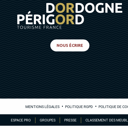
NOUS ÉCRIRE
•
•
MENTIONS LÉGALES
POLITIQUE RGPD
POLITIQUE DE CO
Aller
ESPACE PRO
GROUPES
PRESSE
CLASSEMENT DES MEUBL
au