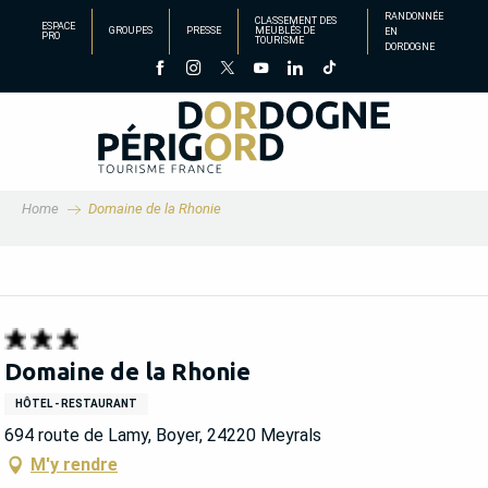
Aller
RANDONNÉE
CLASSEMENT DES
ESPACE
GROUPES
PRESSE
MEUBLÉS DE
EN
au
PRO
TOURISME
DORDOGNE
contenu
principal
Home
Domaine de la Rhonie
Domaine de la Rhonie
HÔTEL - RESTAURANT
694 route de Lamy, Boyer, 24220 Meyrals
M'y rendre