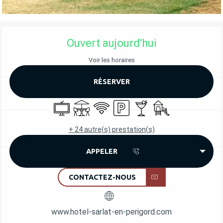
OUVERTURE ET COORDONNÉES
Ouvert aujourd'hui
Voir les horaires
RÉSERVER
Télévision
Terrasse
WiFi
Parking
Bar / Buvette
Jeux pour enfants /
+ 24 autre(s) prestation(s)
APPELER
CONTACTEZ-NOUS
www.hotel-sarlat-en-perigord.com