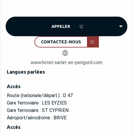
APPELER
CONTACTEZ-NOUS
www.hotel-sarlat-en-perigord.com
Langues parlées
Langues parlées
Accès
Accès
Route (nationale/départ.) : D 47
Gare ferroviaire : LES EYZIES
Gare ferroviaire : ST CYPRIEN
Aéroport/aérodrome : BRIVE
Accès
Accès