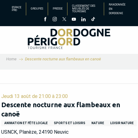
Aller
RANDONNÉE
CLASSEMENT DES
ESPACE
GROUPES
PRESSE
MEUBLÉS DE
EN
au
PRO
TOURISME
DORDOGNE
contenu
principal
Home
Descente nocturne aux flambeaux en canoë
Jeudi 13 août de 21:00 à 23:00
Descente nocturne aux flambeaux en
canoë
ANIMATION ET FÊTE LOCALE
SPORTS ET LOISIRS
NATURE
LOISIR NATURE
USNCK, Planèze, 24190 Neuvic