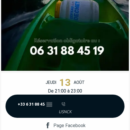
OUVERTURE ET COORDONNÉES
13
JEUDI
AOÛT
De 21:00 à 23:00
+33 6 31 88 45
▒▒
USNCK
Page Facebook