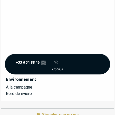
+33 6 31 88 45
▒▒
USNCK
Environnement
Environnement
A la campagne
Bord de rivière
Signaler une erreur