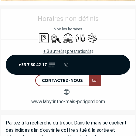
OUVERTURE ET COORDONNÉES
Horaires non définis
Voir les horaires
Parking
Jeux pour enfants / Espace jeux
Aire de pique nique
Toilettes
Animaux acceptés
+ 3 autre(s) prestation(s)
+33 7 80 42 17
▒▒
CONTACTEZ-NOUS
www.labyrinthe-mais-perigord.com
DESCRIPTION
Partez à la recherche du trésor. Dans le maïs se cachent 
des indices afin d’ouvrir le coffre situé à la sortie et 