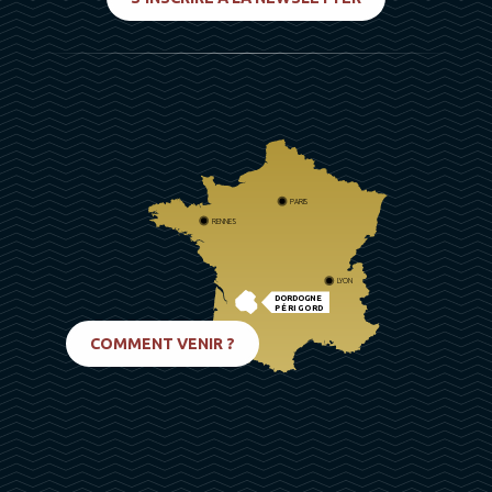
PARIS
RENNES
LYON
DORDOGNE
PÉRIGORD
BIARRITZ
COMMENT VENIR ?