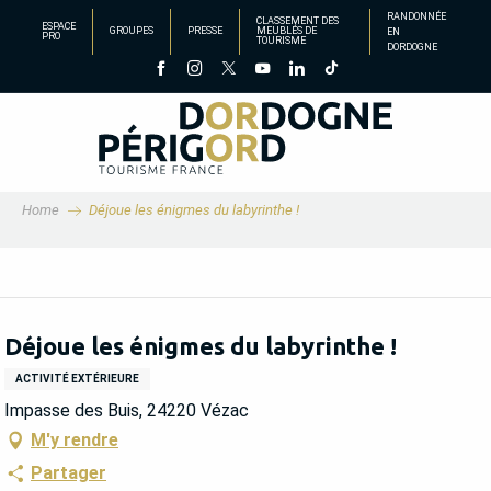
Aller
RANDONNÉE
CLASSEMENT DES
ESPACE
GROUPES
PRESSE
MEUBLÉS DE
EN
au
PRO
TOURISME
DORDOGNE
contenu
principal
Home
Déjoue les énigmes du labyrinthe !
Déjoue les énigmes du labyrinthe !
ACTIVITÉ EXTÉRIEURE
Impasse des Buis, 24220 Vézac
M'y rendre
Partager