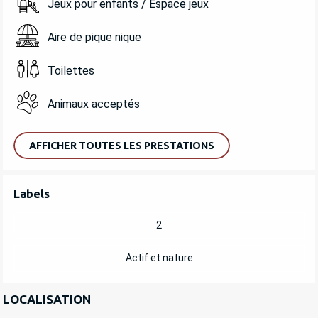
Jeux pour enfants / Espace jeux
Aire de pique nique
Toilettes
Animaux acceptés
AFFICHER TOUTES LES PRESTATIONS
OFFRES DE PRESTATIONS
Labels
Labels
2
Actif et nature
LOCALISATION