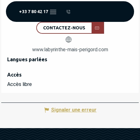
+33 7 80 42 17
▒▒
CONTACTEZ-NOUS
www.labyrinthe-mais-perigord.com
Langues parlées
Langues parlées
Accès
Accès
Accès libre
Signaler une erreur