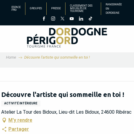
Aller
RANDONNÉE
CLASSEMENT DES
ESPACE
GROUPES
PRESSE
MEUBLÉS DE
EN
au
PRO
TOURISME
DORDOGNE
contenu
principal
Home
Découvre l'artiste qui sommeille en toi !
Découvre l'artiste qui sommeille en toi !
ACTIVITÉ INTÉRIEURE
Atelier La Tour des Bidoux, Lieu-dit Les Bidoux, 24600 Ribérac
M'y rendre
Partager