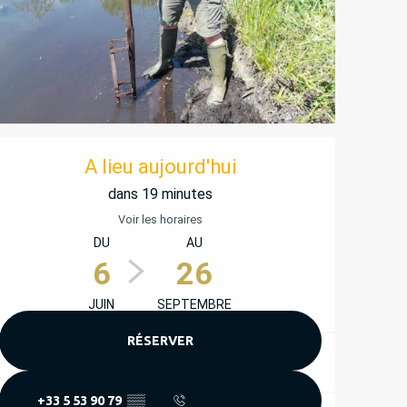
OUVERTURE ET COORD
A lieu aujourd'hui
dans 19 minutes
Voir les horaires
DU
AU
6
26
JUIN
SEPTEMBRE
RÉSERVER
+33 5 53 90 79
▒▒