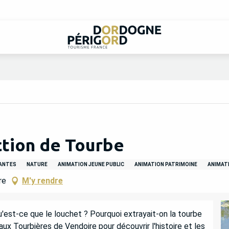
ction de Tourbe
LANTES
NATURE
ANIMATION JEUNE PUBLIC
ANIMATION PATRIMOINE
ANIMAT
re
M'y rendre
t-ce que le louchet ? Pourquoi extrayait-on la tourbe 
x Tourbières de Vendoire pour découvrir l'histoire et les 