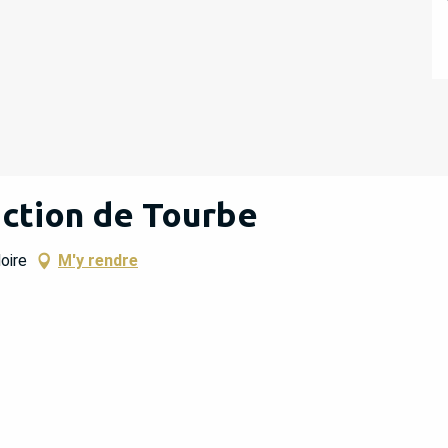
action de Tourbe
oire
M'y rendre