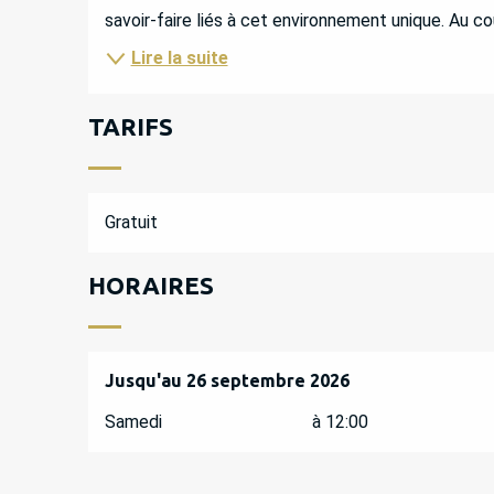
savoir-faire liés à cet environnement unique. Au co
Lire la suite
TARIFS
Gratuit
HORAIRES
Du
Jusqu'au
6 juin 2026
26 septembre 2026
au
26 septembre 2026
Samedi
à 12:00