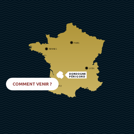
PARIS
RENNES
LYON
DORDOGNE
PÉRIGORD
COMMENT VENIR ?
BIARRITZ