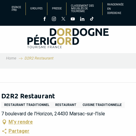
Aller
RANDONNÉE
CLASSEMENT DES
ESPACE
GROUPES
PRESSE
MEUBLÉS DE
EN
au
PRO
TOURISME
DORDOGNE
contenu
principal
Home
D2R2 Restaurant
D2R2 Restaurant
RESTAURANT TRADITIONNEL
RESTAURANT
CUISINE TRADITIONNELLE
7 boulevard de l'Horizon, 24430 Marsac-sur-l'Isle
M'y rendre
Partager