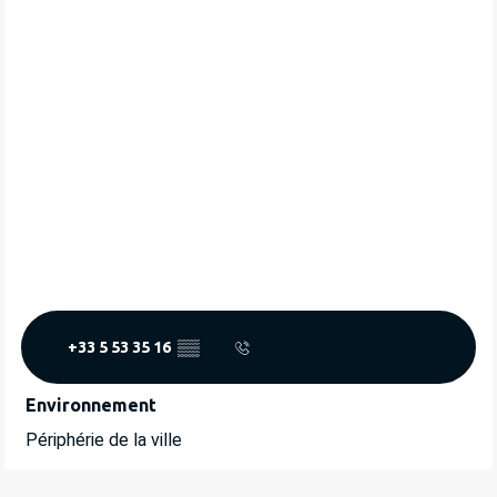
+33 5 53 35 16
▒▒
Environnement
Environnement
Périphérie de la ville