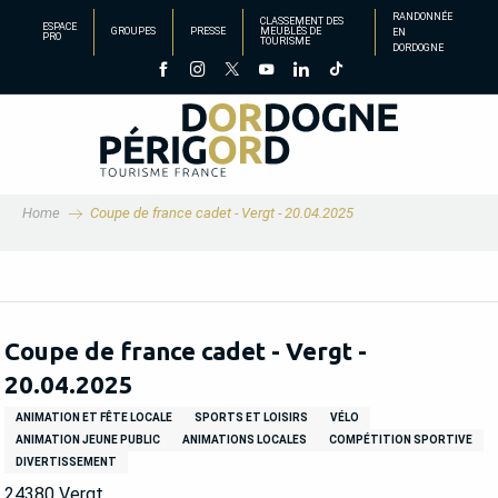
Aller
RANDONNÉE
CLASSEMENT DES
ESPACE
GROUPES
PRESSE
MEUBLÉS DE
EN
au
PRO
TOURISME
DORDOGNE
contenu
principal
Home
Coupe de france cadet - Vergt - 20.04.2025
Coupe de france cadet - Vergt -
20.04.2025
ANIMATION ET FÊTE LOCALE
SPORTS ET LOISIRS
VÉLO
ANIMATION JEUNE PUBLIC
ANIMATIONS LOCALES
COMPÉTITION SPORTIVE
DIVERTISSEMENT
24380 Vergt