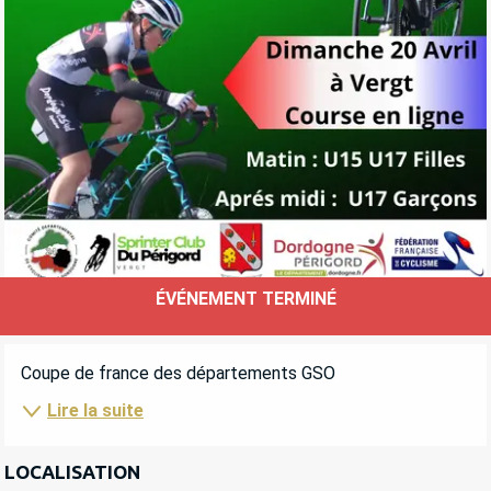
ÉVÉNEMENT TERMINÉ
OUVERTURE ET COORDONNÉES
DESCRIPTION
Coupe de france des départements GSO
Lire la suite
LOCALISATION