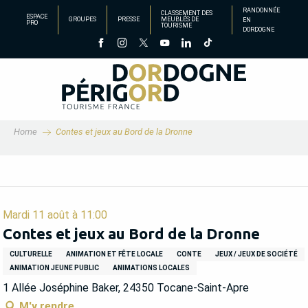
Aller
RANDONNÉE
CLASSEMENT DES
ESPACE
GROUPES
PRESSE
MEUBLÉS DE
EN
au
PRO
TOURISME
DORDOGNE
contenu
principal
Home
Contes et jeux au Bord de la Dronne
Mardi 11 août à 11:00
Contes et jeux au Bord de la Dronne
CULTURELLE
ANIMATION ET FÊTE LOCALE
CONTE
JEUX / JEUX DE SOCIÉTÉ
ANIMATION JEUNE PUBLIC
ANIMATIONS LOCALES
1 Allée Joséphine Baker, 24350 Tocane-Saint-Apre
M'y rendre