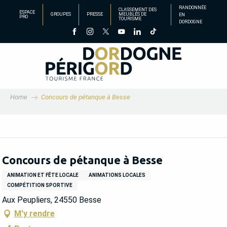
Aller
RANDONNÉE
CLASSEMENT DES
ESPACE
GROUPES
PRESSE
MEUBLÉS DE
EN
au
PRO
TOURISME
DORDOGNE
contenu
principal
Home
Concours de pétanque à Besse
Concours de pétanque à Besse
ANIMATION ET FÊTE LOCALE
ANIMATIONS LOCALES
COMPÉTITION SPORTIVE
Aux Peupliers, 24550 Besse
M'y rendre