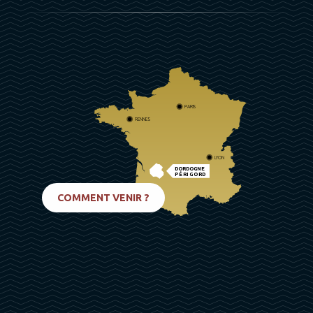
PARIS
RENNES
LYON
DORDOGNE
PÉRIGORD
BIARRITZ
COMMENT VENIR ?