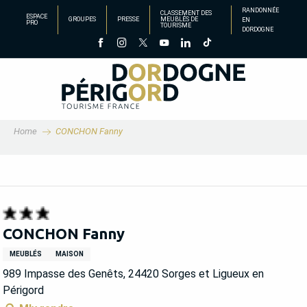
Aller
RANDONNÉE
CLASSEMENT DES
ESPACE
GROUPES
PRESSE
MEUBLÉS DE
EN
au
PRO
TOURISME
DORDOGNE
contenu
principal
Home
CONCHON Fanny
CONCHON Fanny
MEUBLÉS
MAISON
989 Impasse des Genêts, 24420 Sorges et Ligueux en
Périgord