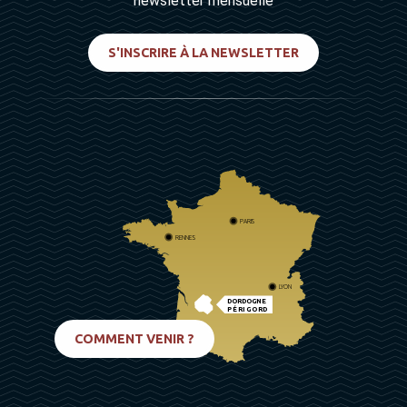
newsletter mensuelle
S'INSCRIRE À LA NEWSLETTER
PARIS
RENNES
LYON
DORDOGNE
PÉRIGORD
BIARRITZ
COMMENT VENIR ?