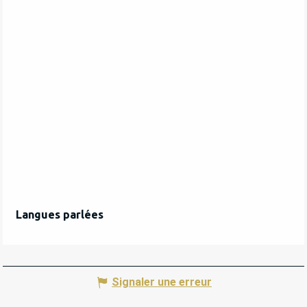
Langues parlées
Langues parlées
Signaler une erreur