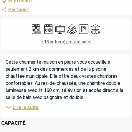
M'y rendre
Partager
OUVERTURE ET COORDONNÉES
Lave linge
Lave vaisselle
Télévision
Air conditionné
Parking
Terrasse
+ 18 autre(s) prestation(s)
DESCRIPTION
Cette charmante maison en pierre vous accueille à 
seulement 2 km des commerces et de la piscine 
chauffée municipale. Elle offre deux vastes chambres 
confortables. Au rez-de-chaussée, une chambre double 
lumineuse avec lit 160 cm, télévision et accès direct à la 
salle de bain avec baignoire et double...
Lire la suite
CAPACITÉ