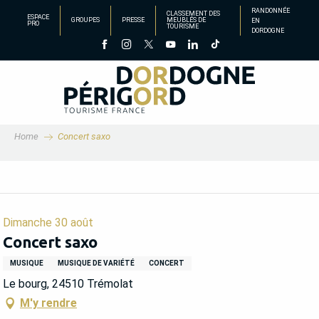
Aller
RANDONNÉE
CLASSEMENT DES
ESPACE
GROUPES
PRESSE
MEUBLÉS DE
EN
au
PRO
TOURISME
DORDOGNE
contenu
principal
Home
Concert saxo
Dimanche 30 août
Concert saxo
MUSIQUE
MUSIQUE DE VARIÉTÉ
CONCERT
Le bourg, 24510 Trémolat
M'y rendre