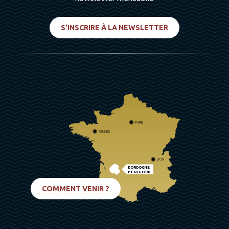
S'INSCRIRE À LA NEWSLETTER
PARIS
RENNES
LYON
DORDOGNE
PÉRIGORD
BIARRITZ
COMMENT VENIR ?