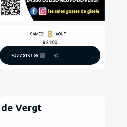
OUVERTURE ET COORD
8
SAMEDI
AOÛT
à 21:00
+33 7 51 61 56
▒▒
e de Vergt