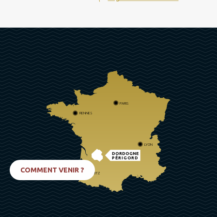
PARIS
RENNES
LYON
DORDOGNE
PÉRIGORD
COMMENT VENIR ?
BIARRITZ