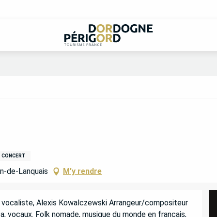
CONCERT
in-de-Lanquais
M'y rendre
 vocaliste, Alexis Kowalczewski Arrangeur/compositeur 
ba, vocaux. Folk nomade, musique du monde en français, 