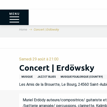
MENU
Home
Concert | Erdöwsky
Samedi 29 août à 21:00
Concert | Erdöwsky
MUSIQUE
JAZZ ET BLUES
MUSIQUE FOLKLORIQUE (COUNTRY)
Les Amis de la Brouette, Le Bourg, 24560 Saint-Aub
DESCRIPTION
Muriel Erdödy auteure/compositrice/ guitariste et
/batterie arrangée/ percussions, clarinette, Kalim