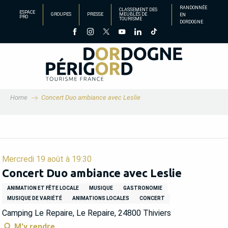
Aller
RANDONNÉE
CLASSEMENT DES
ESPACE
GROUPES
PRESSE
MEUBLÉS DE
EN
au
PRO
TOURISME
DORDOGNE
contenu
principal
Home
Concert Duo ambiance avec Leslie
Mercredi 19 août à 19:30
Concert Duo ambiance avec Leslie
ANIMATION ET FÊTE LOCALE
MUSIQUE
GASTRONOMIE
MUSIQUE DE VARIÉTÉ
ANIMATIONS LOCALES
CONCERT
Camping Le Repaire, Le Repaire, 24800 Thiviers
M'y rendre