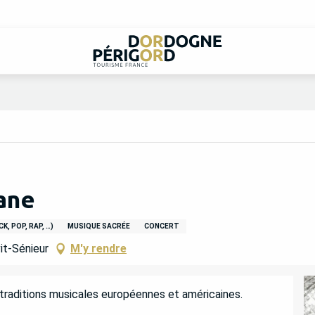
ane
, POP, RAP, …)
MUSIQUE SACRÉE
CONCERT
it-Sénieur
M'y rendre
 traditions musicales européennes et américaines.