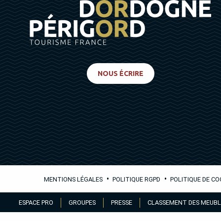
NOUS ÉCRIRE
•
•
MENTIONS LÉGALES
POLITIQUE RGPD
POLITIQUE DE CO
Aller
ESPACE PRO
GROUPES
PRESSE
CLASSEMENT DES MEUBL
au