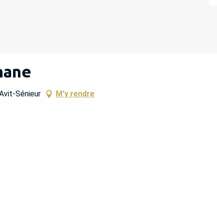
hane
Avit-Sénieur
M'y rendre