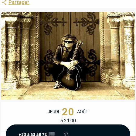
Partager
OUVERTURE ET COORDONNÉES
20
JEUDI
AOÛT
à 21:00
+33 5 53 58 72
▒▒