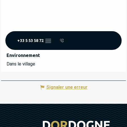
+33 5 53 58 72
▒▒
Environnement
Environnement
Dans le village
Signaler une erreur