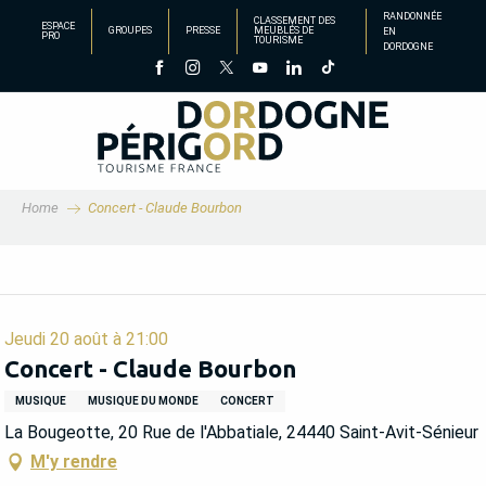
Aller
RANDONNÉE
CLASSEMENT DES
ESPACE
GROUPES
PRESSE
MEUBLÉS DE
EN
au
PRO
TOURISME
DORDOGNE
contenu
principal
Home
Concert - Claude Bourbon
Jeudi 20 août à 21:00
Concert - Claude Bourbon
MUSIQUE
MUSIQUE DU MONDE
CONCERT
La Bougeotte, 20 Rue de l'Abbatiale, 24440 Saint-Avit-Sénieur
M'y rendre