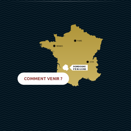
PARIS
RENNES
LYON
DORDOGNE
PÉRIGORD
BIARRITZ
COMMENT VENIR ?