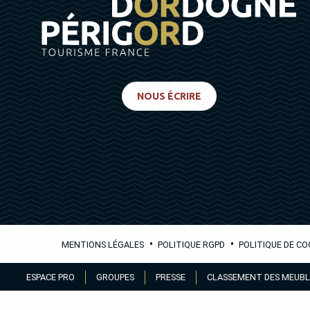
NOUS ÉCRIRE
•
•
MENTIONS LÉGALES
POLITIQUE RGPD
POLITIQUE DE CO
Aller
ESPACE PRO
GROUPES
PRESSE
CLASSEMENT DES MEUBL
au
contenu