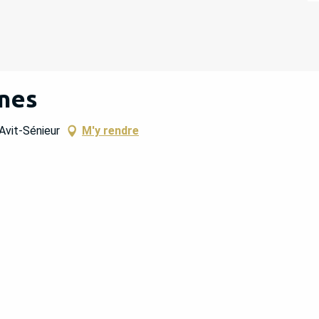
ines
Avit-Sénieur
M'y rendre