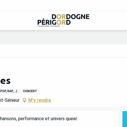
nes
POP, RAP, …)
CONCERT
it-Sénieur
M'y rendre
chansons, performance et univers queer.