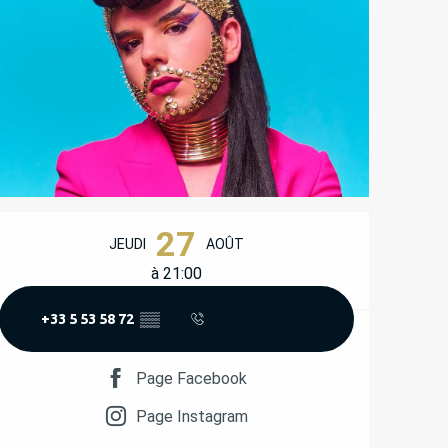
OUVERTURE ET COORD
27
JEUDI
AOÛT
à 21:00
+33 5 53 58 72
▒▒
Page Facebook
Page Instagram