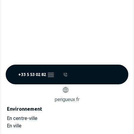
+33 5 53 02 82
▒▒
perigueux.fr
Environnement
Environnement
En centre-ville
En ville