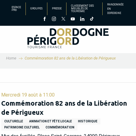
Aller
RANDONNÉE
CLASSEMENT DES
ESPACE
GROUPES
PRESSE
MEUBLÉS DE
EN
au
PRO
TOURISME
DORDOGNE
contenu
principal
Home
Commémoration 82 ans de la Libération de Périgueux
Mercredi 19 août à 11:00
Commémoration 82 ans de la Libération
de Périgueux
CULTURELLE
ANIMATION ET FÊTE LOCALE
HISTORIQUE
PATRIMOINE CULTUREL
COMMÉMORATION