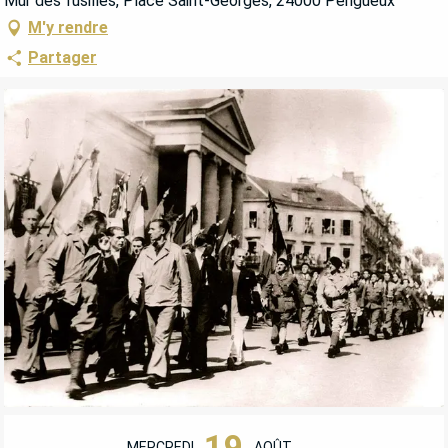
Mur des fusillés, Place Saint-Georges, 24000 Périgueux
M'y rendre
Partager
OUVERTURE ET COORDONNÉES
19
MERCREDI
AOÛT