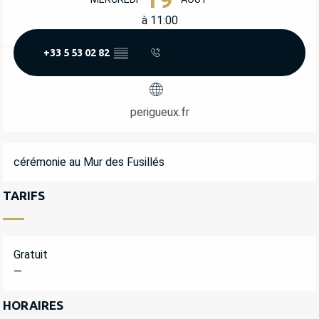
à 11:00
+33 5 53 02 82
▒▒
perigueux.fr
DESCRIPTION
cérémonie au Mur des Fusillés
TARIFS
Gratuit
—
HORAIRES