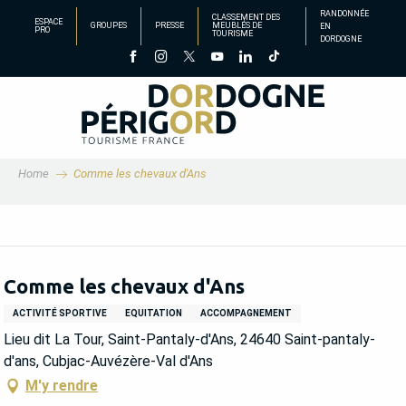
Aller
RANDONNÉE
CLASSEMENT DES
ESPACE
GROUPES
PRESSE
MEUBLÉS DE
EN
au
PRO
TOURISME
DORDOGNE
contenu
principal
Home
Comme les chevaux d'Ans
Comme les chevaux d'Ans
ACTIVITÉ SPORTIVE
EQUITATION
ACCOMPAGNEMENT
Lieu dit La Tour, Saint-Pantaly-d'Ans, 24640 Saint-pantaly-
d'ans, Cubjac-Auvézère-Val d'Ans
M'y rendre