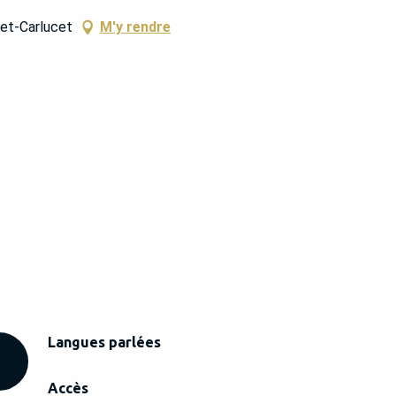
-et-Carlucet
M'y rendre
Langues parlées
Langues parlées
Accès
Accès