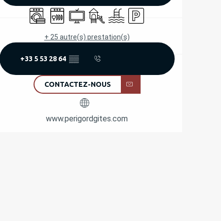
Lave linge
Lave vaisselle
Télévision
Jeux pour enfants / Espace jeux
Piscine
Parking
+ 25 autre(s) prestation(s)
+33 5 53 28 64
▒▒
CONTACTEZ-NOUS
www.perigordgites.com