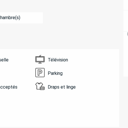
Chambre(s)
selle
Télévision
Parking
acceptés
Draps et linge