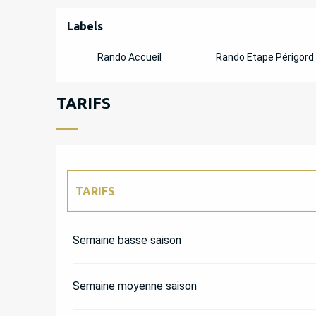
OFFRES DE PREST
Labels
Labels
Rando Accueil
Rando Etape Périgord
TARIFS
TARIFS
TARIFS 2027
Semaine basse saison
Semaine moyenne saison