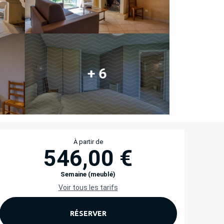
+ 6
OUVERTURE ET COORD
À partir de
546,00 €
Semaine (meublé)
Voir tous les tarifs
RÉSERVER