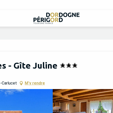
s - Gîte Juline
t-Carlucet
M'y rendre