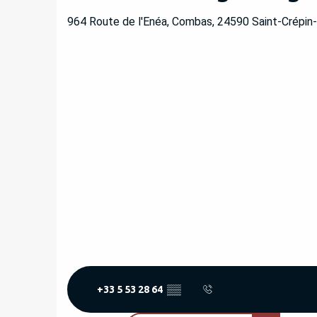
964 Route de l'Enéa, Combas, 24590 Saint-Crépin
+33 5 53 28 64
▒▒