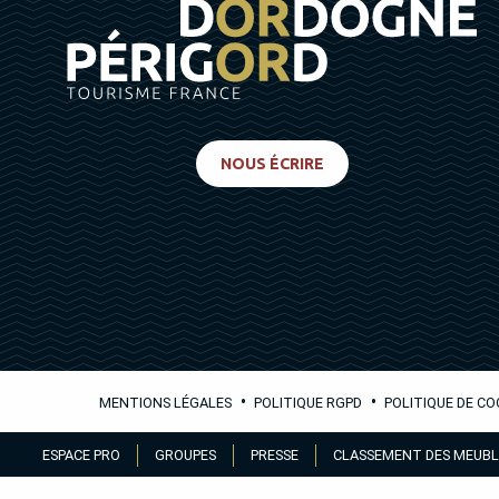
NOUS ÉCRIRE
•
•
MENTIONS LÉGALES
POLITIQUE RGPD
POLITIQUE DE CO
Aller
ESPACE PRO
GROUPES
PRESSE
CLASSEMENT DES MEUBL
au
contenu