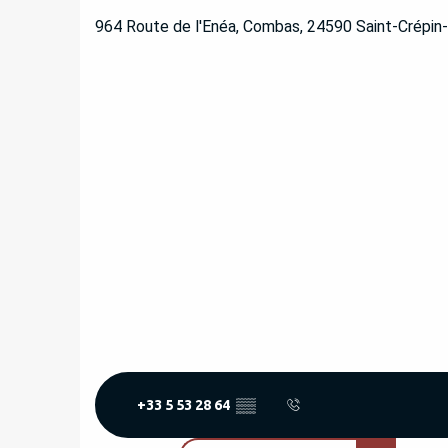
964 Route de l'Enéa, Combas, 24590 Saint-Crépin
+33 5 53 28 64
▒▒