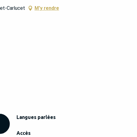
-et-Carlucet
M'y rendre
Langues parlées
Langues parlées
Accès
Accès