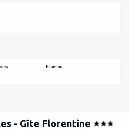
ATIONS
nces
Espèces
es - Gîte Florentine