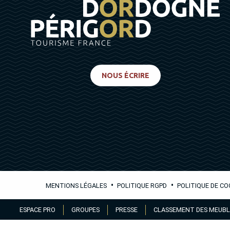
NOUS ÉCRIRE
•
•
MENTIONS LÉGALES
POLITIQUE RGPD
POLITIQUE DE CO
Aller
ESPACE PRO
GROUPES
PRESSE
CLASSEMENT DES MEUBL
au
contenu