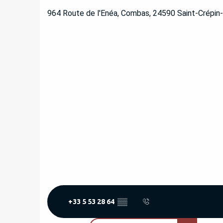
964 Route de l'Enéa, Combas, 24590 Saint-Crépin
+33 5 53 28 64
▒▒