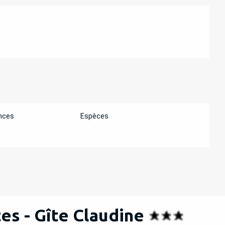
ATIONS
nces
Espèces
es - Gîte Claudine