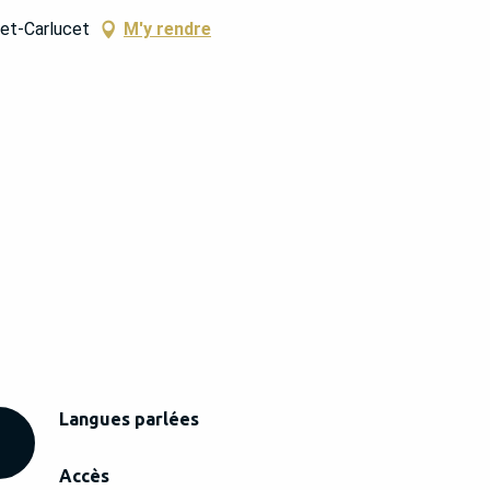
-et-Carlucet
M'y rendre
Langues parlées
Langues parlées
Accès
Accès