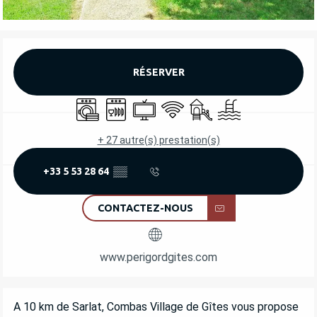
OUVERTURE ET COORDONNÉES
RÉSERVER
Lave linge
Lave vaisselle
Télévision
WiFi
Jeux pour enfants / Espac
Piscine
+ 27 autre(s) prestation(s)
+33 5 53 28 64
▒▒
CONTACTEZ-NOUS
www.perigordgites.com
DESCRIPTION
A 10 km de Sarlat, Combas Village de Gîtes vous propose 