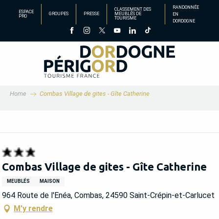
Aller
RANDONNÉE
CLASSEMENT DES
ESPACE
GROUPES
PRESSE
MEUBLÉS DE
EN
au
PRO
TOURISME
DORDOGNE
contenu
principal
Home
Combas Village de gites - Gîte Catherine
Combas Village de gites - Gîte Catherine
MEUBLÉS
MAISON
964 Route de l'Enéa, Combas, 24590 Saint-Crépin-et-Carlucet
M'y rendre