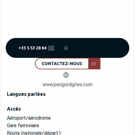
+33 5 53 28 64
▒▒
CONTACTEZ-NOUS
www.perigordgites.com
Langues parlées
Langues parlées
Accès
Accès
Aéroport/aérodrome
Gare ferroviaire
Route (nationale/départ.)