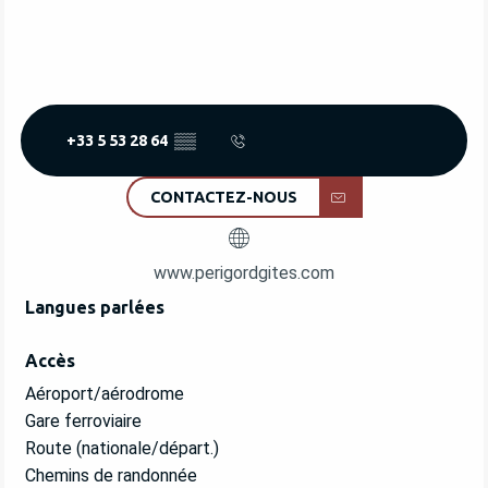
+33 5 53 28 64
▒▒
CONTACTEZ-NOUS
www.perigordgites.com
Langues parlées
Langues parlées
Accès
Accès
Aéroport/aérodrome
Gare ferroviaire
Route (nationale/départ.)
Chemins de randonnée