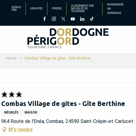
Aller
RANDONNÉE
CLASSEMENT DES
ESPACE
GROUPES
PRESSE
MEUBLÉS DE
EN
au
PRO
TOURISME
DORDOGNE
contenu
principal
Home
Combas Village de gites - Gîte Berthine
Combas Village de gites - Gîte Berthine
MEUBLÉS
MAISON
964 Route de l'Enéa, Combas, 24590 Saint-Crépin-et-Carlucet
M'y rendre