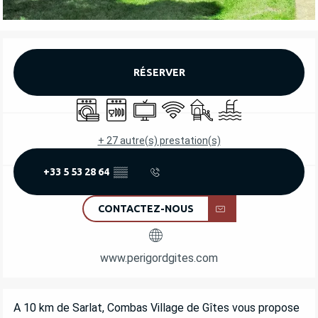
OUVERTURE ET COORDONNÉES
RÉSERVER
Lave linge
Lave vaisselle
Télévision
WiFi
Jeux pour enfants / Espac
Piscine
+ 27 autre(s) prestation(s)
+33 5 53 28 64
▒▒
CONTACTEZ-NOUS
www.perigordgites.com
DESCRIPTION
A 10 km de Sarlat, Combas Village de Gîtes vous propose 