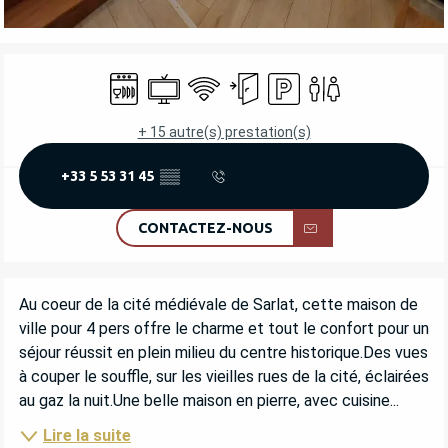
OUVERTURE ET COORDONNÉES
Lave vaisselle
Télévision
WiFi
Entrée indépendante
Parking
Toilettes
+ 15 autre(s) prestation(s)
+33 5 53 31 45
▒▒
CONTACTEZ-NOUS
DESCRIPTION
Au coeur de la cité médiévale de Sarlat, cette maison de 
ville pour 4 pers offre le charme et tout le confort pour un 
séjour réussit en plein milieu du centre historique.Des vues 
à couper le souffle, sur les vieilles rues de la cité, éclairées 
au gaz la nuit.Une belle maison en pierre, avec cuisine...
Lire la suite