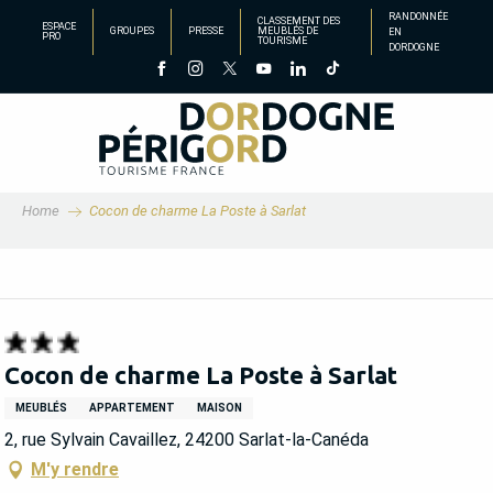
Aller
RANDONNÉE
CLASSEMENT DES
ESPACE
GROUPES
PRESSE
MEUBLÉS DE
EN
au
PRO
TOURISME
DORDOGNE
contenu
principal
Home
Cocon de charme La Poste à Sarlat
Cocon de charme La Poste à Sarlat
MEUBLÉS
APPARTEMENT
MAISON
2, rue Sylvain Cavaillez, 24200 Sarlat-la-Canéda
M'y rendre