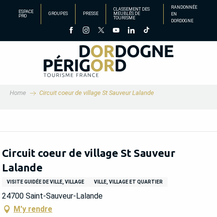
Aller
RANDONNÉE
CLASSEMENT DES
ESPACE
GROUPES
PRESSE
MEUBLÉS DE
EN
au
PRO
TOURISME
DORDOGNE
contenu
principal
Home
Circuit coeur de village St Sauveur Lalande
Circuit coeur de village St Sauveur
Lalande
VISITE GUIDÉE DE VILLE, VILLAGE
VILLE, VILLAGE ET QUARTIER
24700 Saint-Sauveur-Lalande
M'y rendre