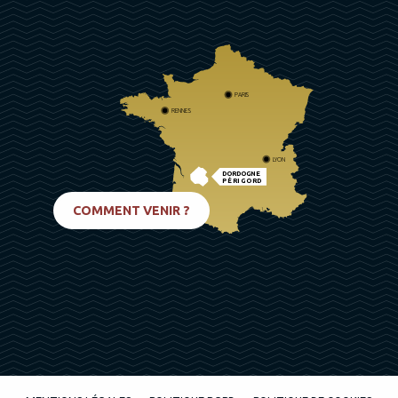
PARIS
RENNES
LYON
DORDOGNE
PÉRIGORD
BIARRITZ
COMMENT VENIR ?