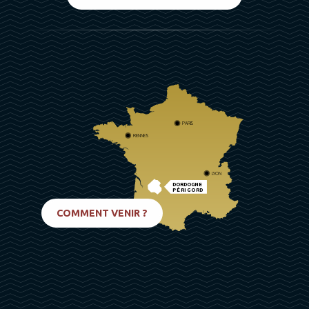
PARIS
RENNES
LYON
DORDOGNE
PÉRIGORD
BIARRITZ
COMMENT VENIR ?