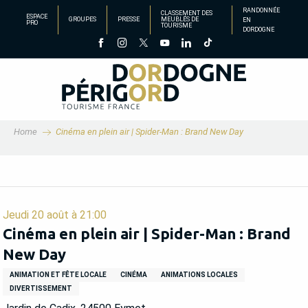
Aller
RANDONNÉE
CLASSEMENT DES
ESPACE
GROUPES
PRESSE
MEUBLÉS DE
EN
au
PRO
TOURISME
DORDOGNE
contenu
principal
Home
Cinéma en plein air | Spider-Man : Brand New Day
Jeudi 20 août à 21:00
Cinéma en plein air | Spider-Man : Brand
New Day
ANIMATION ET FÊTE LOCALE
CINÉMA
ANIMATIONS LOCALES
DIVERTISSEMENT