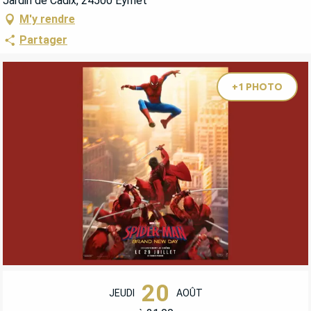
Jardin de Cadix, 24500 Eymet
M'y rendre
Partager
+1 PHOTO
OUVERTURE ET COORDONNÉES
20
JEUDI
AOÛT