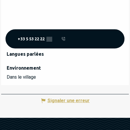
+33 5 53 22 22
▒▒
Langues parlées
Langues parlées
Environnement
Environnement
Dans le village
Signaler une erreur