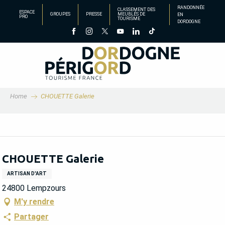
Aller
RANDONNÉE
CLASSEMENT DES
ESPACE
GROUPES
PRESSE
MEUBLÉS DE
EN
au
PRO
TOURISME
DORDOGNE
contenu
principal
Home
CHOUETTE Galerie
CHOUETTE Galerie
ARTISAN D'ART
24800 Lempzours
M'y rendre
Partager