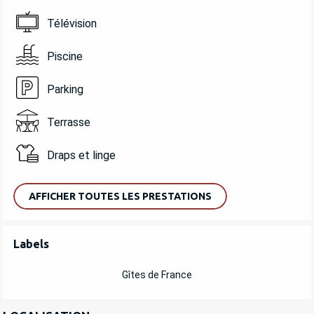
Télévision
Piscine
Parking
Terrasse
Draps et linge
AFFICHER TOUTES LES PRESTATIONS
OFFRES DE PRESTATIONS
Labels
Labels
Gîtes de France