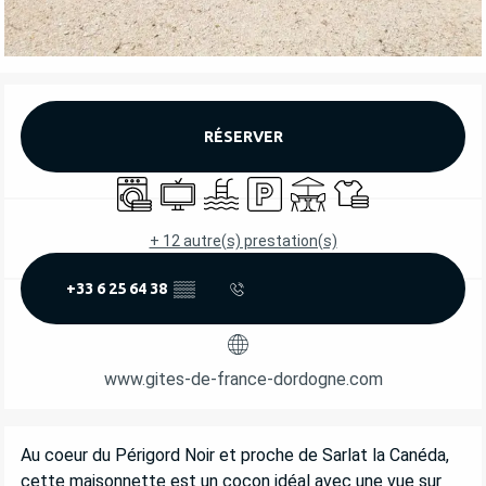
OUVERTURE ET COORDONNÉES
RÉSERVER
Lave linge
Télévision
Piscine
Parking
Terrasse
Draps et linge
+ 12 autre(s) prestation(s)
+33 6 25 64 38
▒▒
www.gites-de-france-dordogne.com
DESCRIPTION
Au coeur du Périgord Noir et proche de Sarlat la Canéda, 
cette maisonnette est un cocon idéal avec une vue sur 