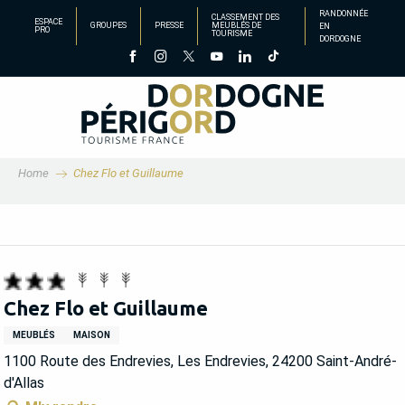
Aller
RANDONNÉE
CLASSEMENT DES
ESPACE
GROUPES
PRESSE
MEUBLÉS DE
EN
au
PRO
TOURISME
DORDOGNE
contenu
principal
Home
Chez Flo et Guillaume
Chez Flo et Guillaume
MEUBLÉS
MAISON
1100 Route des Endrevies, Les Endrevies, 24200 Saint-André-
d'Allas