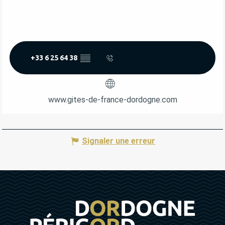
+33 6 25 64 38
▒▒
www.gites-de-france-dordogne.com
Signaler une erreur