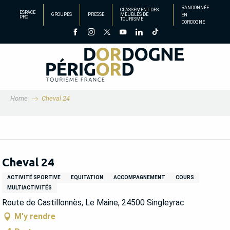
Aller
RANDONNÉE
CLASSEMENT DES
ESPACE
GROUPES
PRESSE
MEUBLÉS DE
EN
au
PRO
TOURISME
DORDOGNE
contenu
principal
Home
Cheval 24
Cheval 24
ACTIVITÉ SPORTIVE
EQUITATION
ACCOMPAGNEMENT
COURS
MULTIACTIVITÉS
Route de Castillonnès, Le Maine, 24500 Singleyrac
M'y rendre