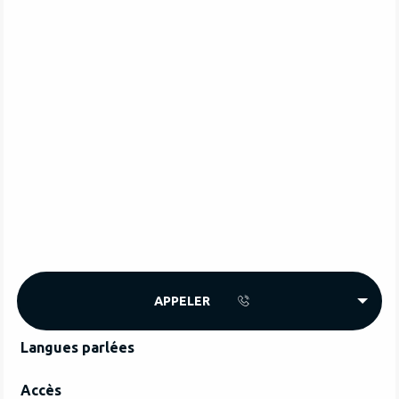
APPELER
Langues parlées
Langues parlées
Accès
Accès