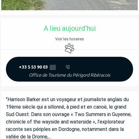
OUVERTURE ET COORDONNÉES
A lieu aujourd'hui
Voir les horaires
Animaux acceptés
+33 5 53 90 03
▒▒
Office de Tourisme du Périgord Ribéracois
DESCRIPTION
"Harrison Barker est un voyageur et journaliste anglais du 
19ème siècle qui a sillonné, à pied et en canoë, le grand 
Sud Ouest. Dans son ouvrage « Two Summers in Guyenne, 
chronicle of the wayside and waterside », l’explorateur 
raconte ses périples en Dordogne, notamment dans la 
vallée de la Dronne,...