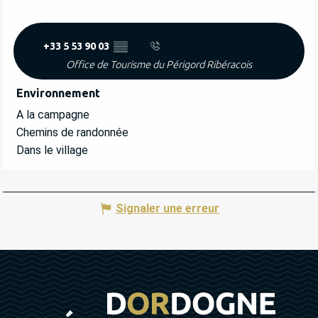
+33 5 53 90 03
▒▒
Office de Tourisme du Périgord Ribéracois
Environnement
Environnement
A la campagne
Chemins de randonnée
Dans le village
Signaler une erreur