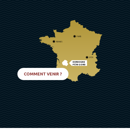
PARIS
RENNES
LYON
DORDOGNE
PÉRIGORD
BIARRITZ
COMMENT VENIR ?