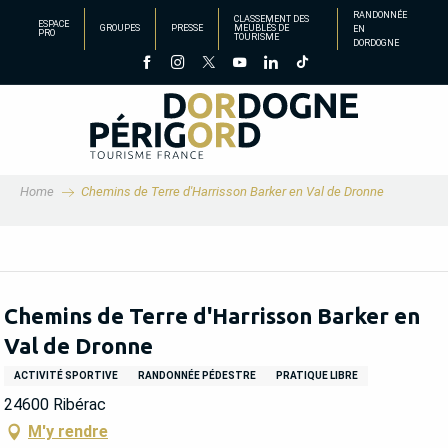
Aller
RANDONNÉE
CLASSEMENT DES
ESPACE
GROUPES
PRESSE
MEUBLÉS DE
EN
au
PRO
TOURISME
DORDOGNE
contenu
principal
Home
Chemins de Terre d'Harrisson Barker en Val de Dronne
Chemins de Terre d'Harrisson Barker en
Val de Dronne
ACTIVITÉ SPORTIVE
RANDONNÉE PÉDESTRE
PRATIQUE LIBRE
24600 Ribérac
M'y rendre