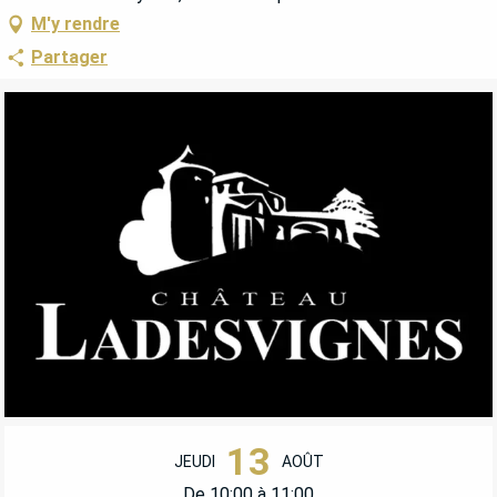
M'y rendre
Partager
OUVERTURE ET COORDONNÉES
13
JEUDI
AOÛT
De 10:00 à 11:00