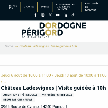
Aller
RANDONNÉE
CLASSEMENT DES
ESPACE
GROUPES
PRESSE
MEUBLÉS DE
EN
au
PRO
TOURISME
DORDOGNE
contenu
principal
Home
Château Ladesvignes | Visite guidée à 10h
Jeudi 6 août de 10:00 à 11:00 / Jeudi 13 août de 10:00 à 11:00
/ ...
Château Ladesvignes | Visite guidée à 10h
ANIMATION ET FÊTE LOCALE
VIN / BIÈRE / SPIRITUEUX
DÉGUSTATIONS / REPAS
3965 Route de Cyrano, 24240 Pomport