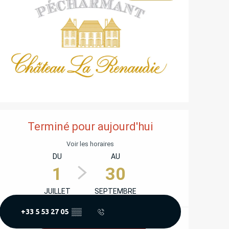
OUVERTURE ET COORD
Terminé pour aujourd'hui
Voir les horaires
DU
AU
1
30
JUILLET
SEPTEMBRE
+33 5 53 27 05
▒▒