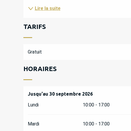
Lire la suite
TARIFS
Gratuit
HORAIRES
Du
Jusqu'au
1 juillet 2026
30 septembre 2026
au
30 septembre 2026
Lundi
10:00 - 17:00
Mardi
10:00 - 17:00