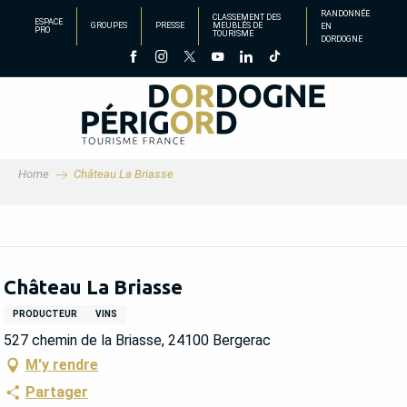
Aller
RANDONNÉE
CLASSEMENT DES
ESPACE
GROUPES
PRESSE
MEUBLÉS DE
EN
au
PRO
TOURISME
DORDOGNE
contenu
principal
Home
Château La Briasse
Château La Briasse
PRODUCTEUR
VINS
527 chemin de la Briasse, 24100 Bergerac
M'y rendre
Partager