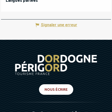
Langues parlées
Langues parlées
Signaler une erreur
NOUS ÉCRIRE