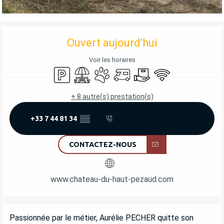
OUVERTURE ET COORDONNÉES
Ouvert aujourd'hui
Voir les horaires
Parking
Aire de pique nique
Animaux acceptés
Accueil camping car
Livraison
WiFi
+ 8 autre(s) prestation(s)
+33 7 44 81 34
▒▒
CONTACTEZ-NOUS
www.chateau-du-haut-pezaud.com
DESCRIPTION
Passionnée par le métier, Aurélie PECHER quitte son 