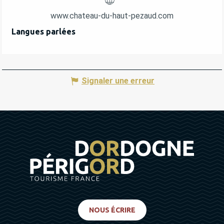
www.chateau-du-haut-pezaud.com
Langues parlées
Langues parlées
Signaler une erreur
NOUS ÉCRIRE