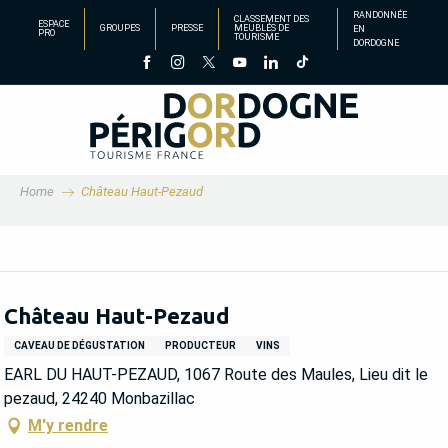
Aller
RANDONNÉE
CLASSEMENT DES
ESPACE
GROUPES
PRESSE
MEUBLÉS DE
EN
au
PRO
TOURISME
DORDOGNE
contenu
principal
Home
Château Haut-Pezaud
Château Haut-Pezaud
CAVEAU DE DÉGUSTATION
PRODUCTEUR
VINS
EARL DU HAUT-PEZAUD, 1067 Route des Maules, Lieu dit le
pezaud, 24240 Monbazillac
M'y rendre