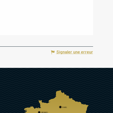
Signaler une erreur
PARIS
RENNES