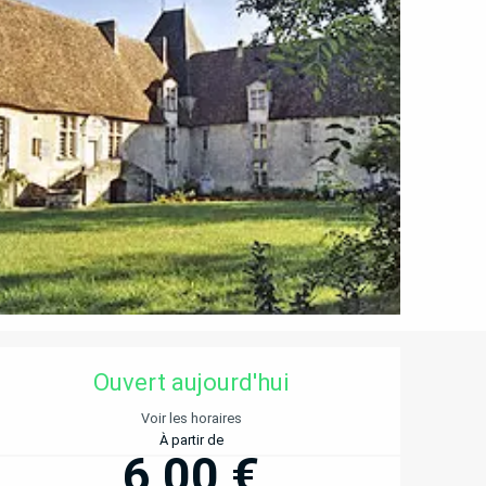
OUVERTURE ET COORD
Ouvert aujourd'hui
Voir les horaires
À partir de
6,00 €