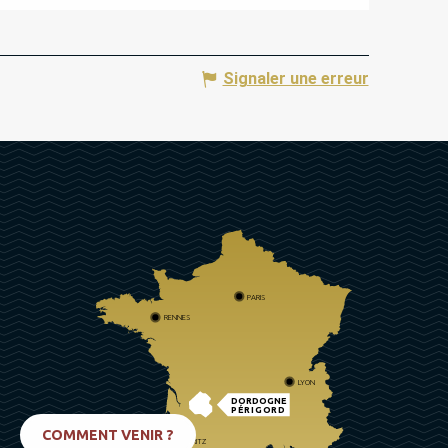
Signaler une erreur
PARIS
RENNES
LYON
DORDOGNE
PÉRIGORD
COMMENT VENIR ?
BIARRITZ