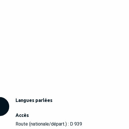
Langues parlées
Langues parlées
Accès
Accès
Route (nationale/départ.) : D 939