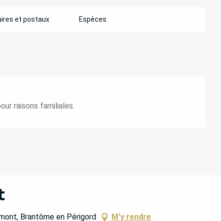
ires et postaux
Espèces
r raisons familiales.
t
mont, Brantôme en Périgord
M'y rendre