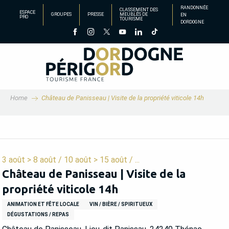
Aller
RANDONNÉE
CLASSEMENT DES
ESPACE
GROUPES
PRESSE
MEUBLÉS DE
EN
au
PRO
TOURISME
DORDOGNE
contenu
principal
Home
Château de Panisseau | Visite de la propriété viticole 14h
3 août > 8 août / 10 août > 15 août / ...
Château de Panisseau | Visite de la
propriété viticole 14h
ANIMATION ET FÊTE LOCALE
VIN / BIÈRE / SPIRITUEUX
DÉGUSTATIONS / REPAS