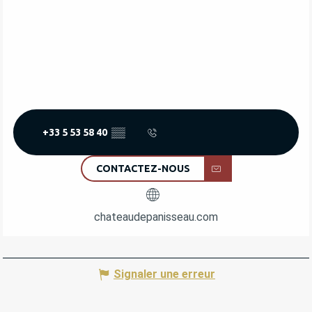
DU
27 JUILLET 2026
AU
1 AOÛT 2026
DU
10 AOÛT 2026
AU
15 AOÛT 2026
DU
17 AOÛT 2026
AU
22 AOÛT 2026
+33 5 53 58 40
▒▒
DU
24 AOÛT 2026
AU
29 AOÛT 2026
CONTACTEZ-NOUS
DU
31 AOÛT 2026
AU
5 SEPTEMBRE 2026
chateaudepanisseau.com
DU
7 SEPTEMBRE 2026
AU
12 SEPTEMBRE
2026
DU
14 SEPTEMBRE 2026
AU
19 SEPTEMBRE
Signaler une erreur
2026
DU
21 SEPTEMBRE 2026
AU
26 SEPTEMBRE