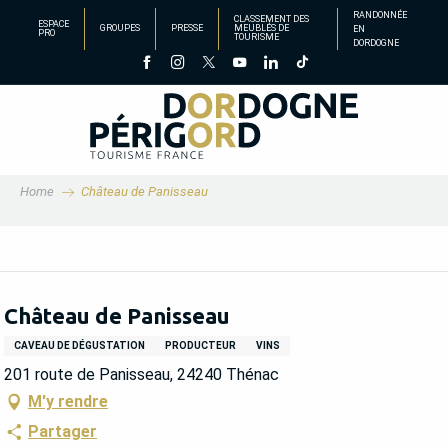
Aller
RANDONNÉE
CLASSEMENT DES
ESPACE
GROUPES
PRESSE
MEUBLÉS DE
EN
au
PRO
TOURISME
DORDOGNE
contenu
principal
Home
Château de Panisseau
Château de Panisseau
CAVEAU DE DÉGUSTATION
PRODUCTEUR
VINS
201 route de Panisseau, 24240 Thénac
M'y rendre
Partager