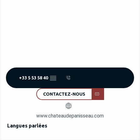
+33 5 53 58 40
▒▒
CONTACTEZ-NOUS
www.chateaudepanisseau.com
Langues parlées
Langues parlées