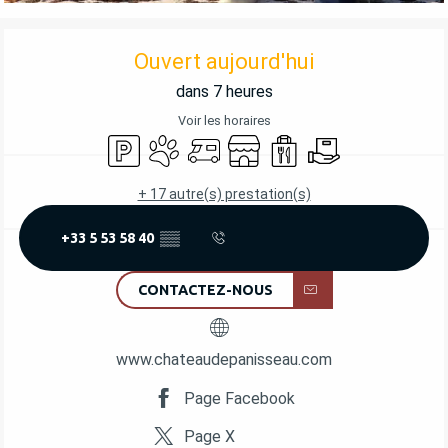
OUVERTURE ET COORDONNÉES
Ouvert aujourd'hui
dans 7 heures
Voir les horaires
Parking
Animaux acceptés
Accueil camping car
Boutique
Vente à emporter
Livraison
+ 17 autre(s) prestation(s)
+33 5 53 58 40
▒▒
CONTACTEZ-NOUS
www.chateaudepanisseau.com
Page Facebook
Page X