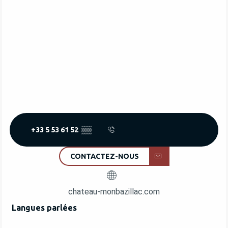
+33 5 53 61 52
▒▒
CONTACTEZ-NOUS
chateau-monbazillac.com
Langues parlées
Langues parlées