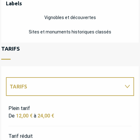
OFFRES DE PRESTATIONS
Labels
Labels
Vignobles et découvertes
Sites et monuments historiques classés
TARIFS
TARIFS
TARIFS 2027
Plein tarif
De
12,00 €
à
24,00 €
Tarif réduit