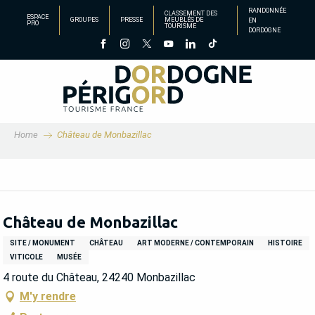
Aller
RANDONNÉE
CLASSEMENT DES
ESPACE
GROUPES
PRESSE
MEUBLÉS DE
EN
au
PRO
TOURISME
DORDOGNE
contenu
principal
Home
Château de Monbazillac
Château de Monbazillac
SITE / MONUMENT
CHÂTEAU
ART MODERNE / CONTEMPORAIN
HISTOIRE
VITICOLE
MUSÉE
4 route du Château, 24240 Monbazillac
M'y rendre