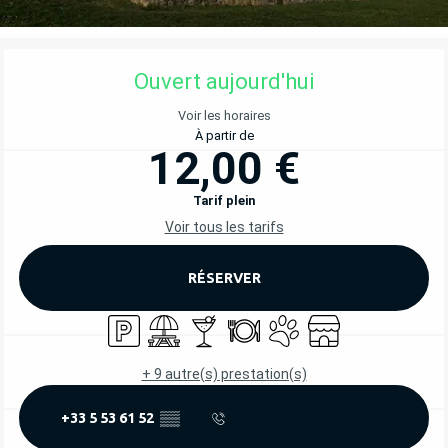
OUVERTURE ET COORDONNÉES
Ouvert aujourd'hui
Voir les horaires
À partir de
12,00 €
Tarif plein
Voir tous les tarifs
RÉSERVER
Parking
Aire de pique nique
Bar / Buvette
Restaurant
Animaux acceptés
Boutique
+ 9 autre(s) prestation(s)
+33 5 53 61 52
▒▒