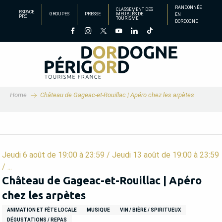
Aller
RANDONNÉE
CLASSEMENT DES
ESPACE
GROUPES
PRESSE
MEUBLÉS DE
EN
au
PRO
TOURISME
DORDOGNE
contenu
principal
Home
Château de Gageac-et-Rouillac | Apéro chez les arpètes
Jeudi 6 août de 19:00 à 23:59 / Jeudi 13 août de 19:00 à 23:59
/ ...
Château de Gageac-et-Rouillac | Apéro
chez les arpètes
ANIMATION ET FÊTE LOCALE
MUSIQUE
VIN / BIÈRE / SPIRITUEUX
DÉGUSTATIONS / REPAS