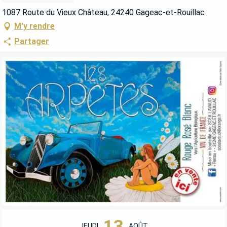
1087 Route du Vieux Château, 24240 Gageac-et-Rouillac
M'y rendre
Partager
OUVERTURE ET COORDONNÉES
13
JEUDI
AOÛT