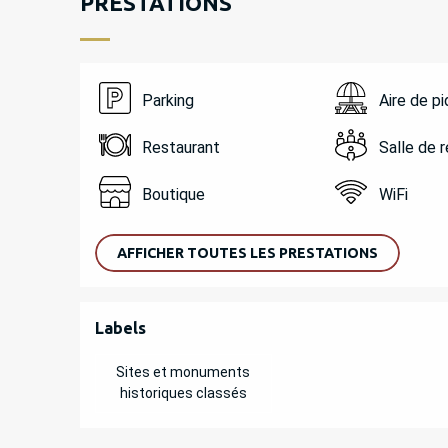
PRESTATIONS
Parking
Aire de p
Restaurant
Salle de 
Boutique
WiFi
AFFICHER TOUTES LES PRESTATIONS
OFFRES DE PREST
Labels
Labels
Sites et monuments
historiques classés