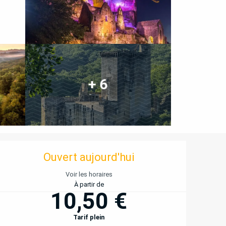
+ 6
OUVERTURE ET COORD
Ouvert aujourd'hui
Voir les horaires
À partir de
10,50 €
Tarif plein