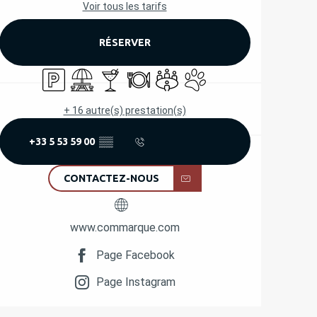
Voir tous les tarifs
RÉSERVER
Parking
Aire de pique nique
Bar / Buvette
Restaurant
Salle de réunion
Animaux acceptés
+ 16 autre(s) prestation(s)
+33 5 53 59 00
▒▒
CONTACTEZ-NOUS
www.commarque.com
Page Facebook
Page Instagram