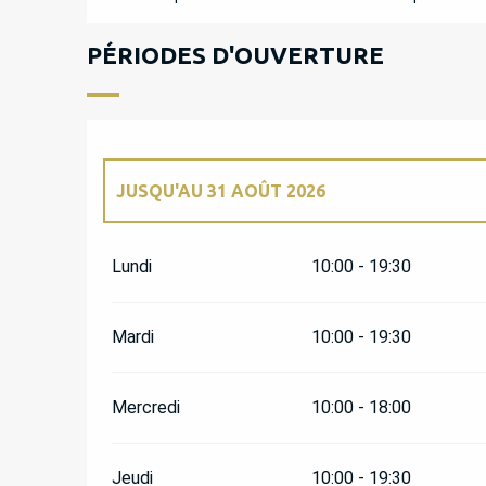
PÉRIODES D'OUVERTURE
JUSQU'AU
31 AOÛT 2026
DU
3 AVRIL 2026
AU
30 AVRIL 2026
Lundi
10:00 - 19:30
DU
1 MAI 2026
AU
4 JUILLET 2026
Mardi
10:00 - 19:30
DU
1 SEPTEMBRE 2026
AU
30 SEPTEMBRE 2
Mercredi
10:00 - 18:00
Jeudi
10:00 - 19:30