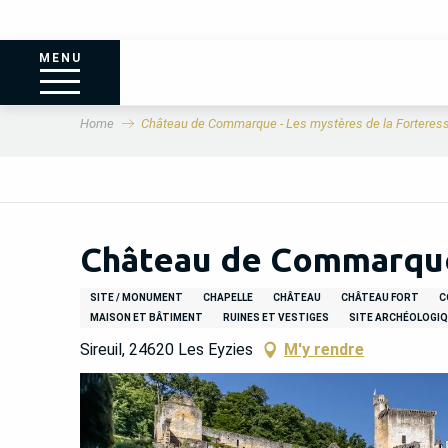
MENU
Home
Château de Commarque - Les mystères de la Forteress
Château de Commarque 
SITE / MONUMENT
CHAPELLE
CHÂTEAU
CHÂTEAU FORT
C
MAISON ET BÂTIMENT
RUINES ET VESTIGES
SITE ARCHÉOLOGI
Sireuil, 24620 Les Eyzies
M'y rendre