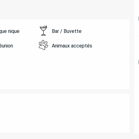
ique nique
Bar / Buvette
réunion
Animaux acceptés
ATIONS